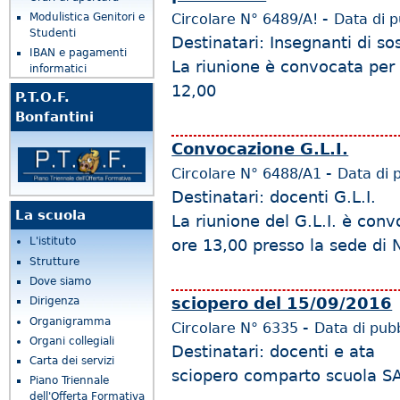
-
Circolare N°
6489/A!
Data di 
Modulistica Genitori e
Studenti
Destinatari: Insegnanti di s
IBAN e pagamenti
La riunione è convocata per
informatici
12,00
P.T.O.F.
Bonfantini
Convocazione G.L.I.
-
Circolare N°
6488/A1
Data di 
Destinatari: docenti G.L.I.
La scuola
La riunione del G.L.I. è con
L'istituto
ore 13,00 presso la sede di
Strutture
Dove siamo
sciopero del 15/09/2016
Dirigenza
Organigramma
-
Circolare N°
6335
Data di pub
Organi collegiali
Destinatari: docenti e ata
Carta dei servizi
sciopero comparto scuola S
Piano Triennale
dell'Offerta Formativa