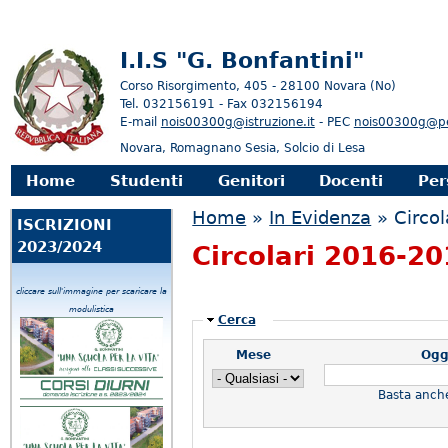
I.I.S "G. Bonfantini"
Corso Risorgimento, 405 - 28100 Novara (No)
Tel. 032156191 - Fax 032156194
E-mail
nois00300g@istruzione.it
- PEC
nois00300g@pec
Novara, Romagnano Sesia, Solcio di Lesa
enu principale
Home
Studenti
Genitori
Docenti
Per
Tu sei qui
Home
»
In Evidenza
» Circol
ISCRIZIONI
2023/2024
Circolari 2016-2
cliccare sull'immagine per scaricare la
modulistica
Nascondi
Cerca
Mese
Ogg
Basta anch