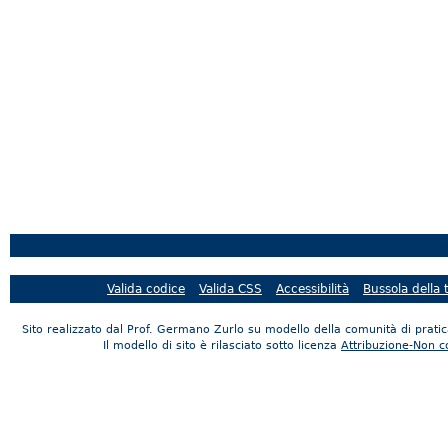
Rea
Valida codice
Valida CSS
Accessibilità
Bussola della
Sito realizzato dal Prof. Germano Zurlo su modello della comunità di prati
Il modello di sito è rilasciato sotto licenza
Attribuzione-Non 