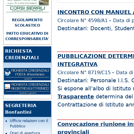
INCONTRO CON MANUEL 
-
Circolare N°
4598/A1
Data di 
REGOLAMENTO
SCOLASTICO
Destinatari: Docenti, Studen
PATTO EDUCATIVO DI
CORRESPONSABILITA'
RICHIESTA
PUBBLICAZIONE DETERM
CREDENZIALI
INTEGRATIVA
-
Circolare N°
8719/C15
Data di
Destinatari: Personale I.I.S. 
Si espone all'albo di Istituto
Trasparente
determina del D
Contrattazione di Istituto a
SEGRETERIA
Bonfantini
Ufficio relazioni con il
Convocazione riunione in
Pubblico
provinciali
Orari di apertura